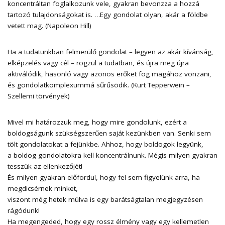
koncentráltan foglalkozunk vele, gyakran bevonzza a hozzá
tartozó tulajdonságokat is. …Egy gondolat olyan, akár a földbe
vetett mag. (Napoleon Hill)
Ha a tudatunkban felmerülő gondolat – legyen az akár kívánság,
elképzelés vagy cél – rögzül a tudatban, és újra meg újra
aktiválódik, hasonló vagy azonos erőket fog magához vonzani,
és gondolatkomplexummá sűrűsödik. (Kurt Tepperwein –
Szellemi törvények)
Mivel mi határozzuk meg, hogy mire gondolunk, ezért a
boldogságunk szükségszerűen saját kezünkben van. Senki sem
tölt gondolatokat a fejünkbe. Ahhoz, hogy boldogok legyünk,
a boldog gondolatokra kell koncentrálnunk. Mégis milyen gyakran
tesszük az ellenkezőjét!
És milyen gyakran előfordul, hogy fel sem figyelünk arra, ha
megdicsérnek minket,
viszont még hetek múlva is egy barátságtalan megjegyzésen
rágódunk!
Ha megengeded, hogy egy rossz élmény vagy egy kellemetlen