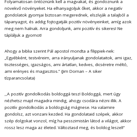
Folyamatosan öntöznünk kell a magvakat, és gondoznunk a
növekvő növényeket. Ha elhanyagoljuk őket, akkor a negatív
gondolatok gyomjai biztosan megerednek, elszívják a talajból a
tápanyagot, és addig fojtogatják pozitív növényeinket, amíg azok
meg nem halnak. Arra gondoljunk, ami pozitív és sikeres! Ne
tápláljuk a gyomot!
Ahogy a biblia szerint Pál apostol mondta a filippiek-nek:
„Egyébként, testvéreim, arra irányuljanak gondolataitok, ami igaz,
tisztességes, igazságos, ami ártatlan, kedves, dicséretre méltó,
ami erényes és magasztos.” (Jim Dornan – A siker
tízparancsolata)
,,A pozitív gondolkodás boldoggá tesz! Boldoggá, mert úgy
nézhetsz majd magadra mindig, ahogy csodára nézni illik. A
pozitív gondolkodás a boldogság mágnese. Ha valamire
gondolsz, azt vonzani kezded. Ha gondolataid szépek, akkor
szép dolgokat vonzol, míg ha pesszimistán látod a világot, akkor
rossz lesz maga az életed. Változtasd meg, és boldog leszel!”