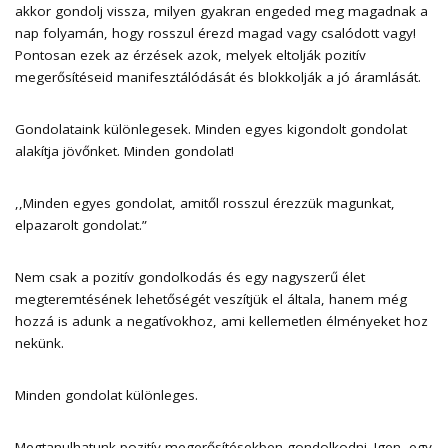
akkor gondolj vissza, milyen gyakran engeded meg magadnak a
nap folyamán, hogy rosszul érezd magad vagy csalódott vagy!
Pontosan ezek az érzések azok, melyek eltolják pozitív
megerősítéseid manifesztálódását és blokkolják a jó áramlását.
Gondolataink különlegesek. Minden egyes kigondolt gondolat
alakítja jövőnket. Minden gondolat!
,,Minden egyes gondolat, amitől rosszul érezzük magunkat,
elpazarolt gondolat.”
Nem csak a pozitív gondolkodás és egy nagyszerű élet
megteremtésének lehetőségét veszítjük el általa, hanem még
hozzá is adunk a negatívokhoz, ami kellemetlen élményeket hoz
nekünk.
Minden gondolat különleges.
Megtanulhatunk pozitív megerősítésekben gondolkodni. Igen, egy