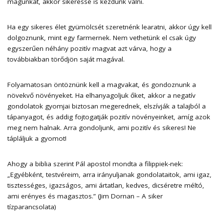
magunkat, akkor sikeressé is kezdünk válni.
Ha egy sikeres élet gyümölcsét szeretnénk learatni, akkor úgy kell
dolgoznunk, mint egy farmernek. Nem vethetünk el csak úgy
egyszerűen néhány pozitív magvat azt várva, hogy a
továbbiakban törődjön saját magával.
Folyamatosan öntöznünk kell a magvakat, és gondoznunk a
növekvő növényeket. Ha elhanyagoljuk őket, akkor a negatív
gondolatok gyomjai biztosan megerednek, elszívják a talajból a
tápanyagot, és addig fojtogatják pozitív növényeinket, amíg azok
meg nem halnak. Arra gondoljunk, ami pozitív és sikeres! Ne
tápláljuk a gyomot!
Ahogy a biblia szerint Pál apostol mondta a filippiek-nek:
„Egyébként, testvéreim, arra irányuljanak gondolataitok, ami igaz,
tisztességes, igazságos, ami ártatlan, kedves, dicséretre méltó,
ami erényes és magasztos.” (Jim Dornan – A siker
tízparancsolata)