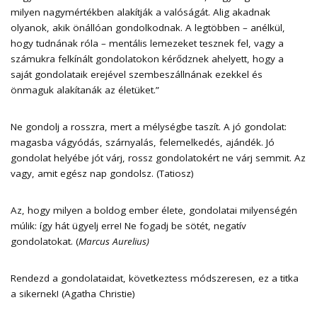
milyen nagymértékben alakítják a valóságát. Alig akadnak
olyanok, akik önállóan gondolkodnak. A legtöbben – anélkül,
hogy tudnának róla – mentális lemezeket tesznek fel, vagy a
számukra felkínált gondolatokon kérődznek ahelyett, hogy a
saját gondolataik erejével szembeszállnának ezekkel és
önmaguk alakítanák az életüket.”
Ne gondolj a rosszra, mert a mélységbe taszít. A jó gondolat:
magasba vágyódás, szárnyalás, felemelkedés, ajándék. Jó
gondolat helyébe jót várj, rossz gondolatokért ne várj semmit. Az
vagy, amit egész nap gondolsz. (Tatiosz)
Az, hogy milyen a boldog ember élete, gondolatai milyenségén
múlik: így hát ügyelj erre! Ne fogadj be sötét, negatív
gondolatokat. (
Marcus Aurelius)
Rendezd a gondolataidat, következtess módszeresen, ez a titka
a sikernek! (Agatha Christie)