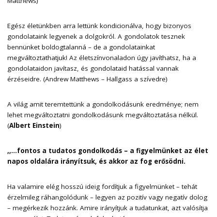
Matthews)
Egész életünkben arra lettünk kondicionálva, hogy bizonyos
gondolataink legyenek a dolgokról. A gondolatok tesznek
bennünket boldogtalanná – de a gondolatainkat
megváltoztathatjuk! Az életszínvonaladon úgy javíthatsz, ha a
gondolataidon javítasz, és gondolataid hatással vannak
érzéseidre. (Andrew Matthews – Hallgass a szívedre)
A világ amit teremtettünk a gondolkodásunk eredménye; nem
lehet megváltoztatni gondolkodásunk megváltoztatása nélkül.
(
Albert Einstein
)
,,…fontos a tudatos gondolkodás – a figyelmünket az élet
napos oldalára irányítsuk, és akkor az fog erősödni.
Ha valamire elég hosszú ideig fordítjuk a figyelmünket – tehát
érzelmileg ráhangolódunk – legyen az pozitív vagy negatív dolog
– megérkezik hozzánk. Amire irányítjuk a tudatunkat, azt valósítja