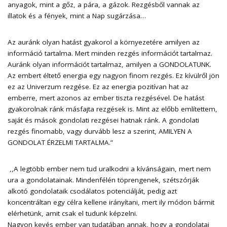
anyagok, mint a gőz, a pára, a gázok. Rezgésből vannak az
illatok és a fények, mint a Nap sugárzása…
Az auránk olyan hatást gyakorol a környezetére amilyen az
információ tartalma. Mert minden rezgés információt tartalmaz.
Auránk olyan információt tartalmaz, amilyen a GONDOLATUNK.
Az embert éltető energia egy nagyon finom rezgés. Ez kívülről jön
ez az Univerzum rezgése. Ez az energia pozitívan hat az
emberre, mert azonos az ember tiszta rezgésével. De hatást
gyakorolnak ránk másfajta rezgések is. Mint az előbb említettem,
saját és mások gondolati rezgései hatnak ránk. A gondolati
rezgés finomabb, vagy durvább lesz a szerint, AMILYEN A
GONDOLAT ÉRZELMI TARTALMA.”
,,A legtöbb ember nem tud uralkodni a kívánságain, mert nem
ura a gondolatainak. Mindenfélén töprengenek, szétszórják
alkotó gondolataik csodálatos potenciálját, pedig azt
koncentráltan egy célra kellene irányítani, mert ily módon bármit
elérhetünk, amit csak el tudunk képzelni.
Nagyon kevés ember van tudatában annak, hogy a gondolatai