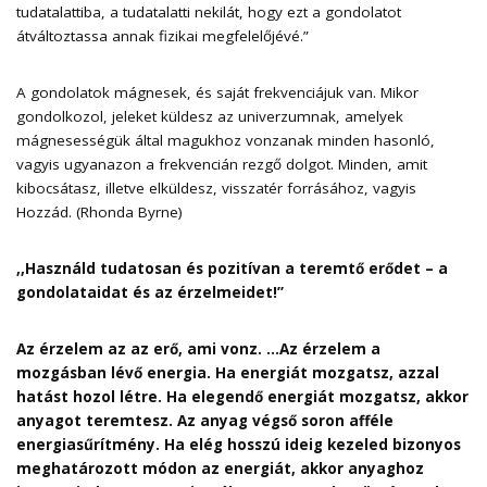
tudatalattiba, a tudatalatti nekilát, hogy ezt a gondolatot
átváltoztassa annak fizikai megfelelőjévé.”
A gondolatok mágnesek, és saját frekvenciájuk van. Mikor
gondolkozol, jeleket küldesz az univerzumnak, amelyek
mágnesességük által magukhoz vonzanak minden hasonló,
vagyis ugyanazon a frekvencián rezgő dolgot. Minden, amit
kibocsátasz, illetve elküldesz, visszatér forrásához, vagyis
Hozzád. (Rhonda Byrne)
,,Használd tudatosan és pozitívan a teremtő erődet – a
gondolataidat és az érzelmeidet!”
Az érzelem az az erő, ami vonz. …Az érzelem a
mozgásban lévő energia. Ha energiát mozgatsz, azzal
hatást hozol létre. Ha elegendő energiát mozgatsz, akkor
anyagot teremtesz. Az anyag végső soron afféle
energiasűrítmény. Ha elég hosszú ideig kezeled bizonyos
meghatározott módon az energiát, akkor anyaghoz