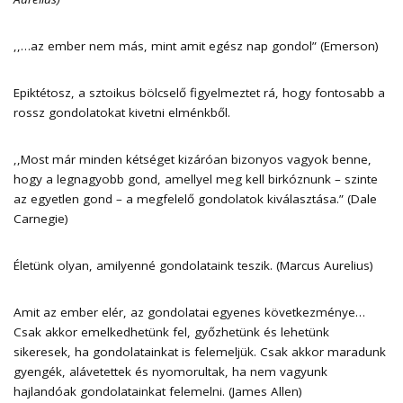
,,…az ember nem más, mint amit egész nap gondol” (Emerson)
Epiktétosz, a sztoikus bölcselő figyelmeztet rá, hogy fontosabb a
rossz gondolatokat kivetni elménkből.
,,Most már minden kétséget kizáróan bizonyos vagyok benne,
hogy a legnagyobb gond, amellyel meg kell birkóznunk – szinte
az egyetlen gond – a megfelelő gondolatok kiválasztása.” (Dale
Carnegie)
Életünk olyan, amilyenné gondolataink teszik. (Marcus Aurelius)
Amit az ember elér, az gondolatai egyenes következménye…
Csak akkor emelkedhetünk fel, győzhetünk és lehetünk
sikeresek, ha gondolatainkat is felemeljük. Csak akkor maradunk
gyengék, alávetettek és nyomorultak, ha nem vagyunk
hajlandóak gondolatainkat felemelni. (James Allen)