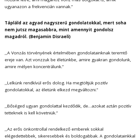
ugyanazon a frekvencián vannak.”
Tápláld az agyad nagyszerű gondolatokkal, mert soha
nem jutsz magasabbra, mint amennyit gondolsz
magadról.
(Benjamin Disraeli)
,,A Vonzás törvényének értelmében gondolatainknak teremtő
ereje van. Azt vonzzuk be életünkbe, amire gyakran gondolunk,
amire mélyen koncentrálunk.”
,,Lelkünk rendkívül erős dolog. Ha megtöltjük pozitív
gondolatokkal, az életünk elkezd megváltozni.”
,,Bőséged ugyan gondolattal kezdődik, de…azokat aztán pozitív
tetteknek is kell követniük.”
,,Az erős önkontrollal rendelkező emberek sokkal
elégedettebbek, sikeresebbek és boldogabbak. A gondolatainkkal