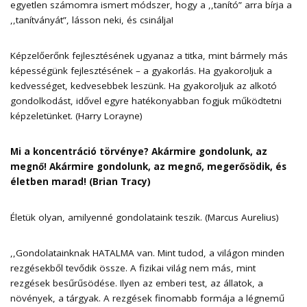
egyetlen számomra ismert módszer, hogy a ,,tanító” arra bírja a
,,tanítványát”, lásson neki, és csinálja!
Képzelőerőnk fejlesztésének ugyanaz a titka, mint bármely más
képességünk fejlesztésének – a gyakorlás. Ha gyakoroljuk a
kedvességet, kedvesebbek leszünk. Ha gyakoroljuk az alkotó
gondolkodást, idővel egyre hatékonyabban fogjuk működtetni
képzeletünket. (Harry Lorayne)
Mi a koncentráció törvénye? Akármire gondolunk, az
megnő! Akármire gondolunk, az megnő, megerősödik, és
életben marad! (Brian Tracy)
Életük olyan, amilyenné gondolataink teszik. (Marcus Aurelius)
,,Gondolatainknak HATALMA van. Mint tudod, a világon minden
rezgésekből tevődik össze. A fizikai világ nem más, mint
rezgések besűrűsödése. Ilyen az emberi test, az állatok, a
növények, a tárgyak. A rezgések finomabb formája a légnemű