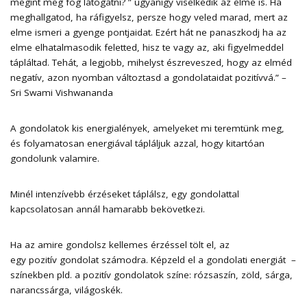
megint meg fog látogatni? ” ùgyanígy viselkedik az elme is. Ha
meghallgatod, ha ráfigyelsz, persze hogy veled marad, mert az
elme ismeri a gyenge pontjaidat. Ezért hát ne panaszkodj ha az
elme elhatalmasodik feletted, hisz te vagy az, aki figyelmeddel
tápláltad. Tehát, a legjobb, mihelyst észreveszed, hogy az elméd
negatív, azon nyomban változtasd a gondolataidat pozitívvá.” –
Sri Swami Vishwananda
A gondolatok kis energialények, amelyeket mi teremtünk meg,
és folyamatosan energiával tápláljuk azzal, hogy kitartóan
gondolunk valamire.
Minél intenzívebb érzéseket táplálsz, egy gondolattal
kapcsolatosan annál hamarabb bekövetkezi.
Ha az amire gondolsz kellemes érzéssel tölt el, az
egy pozitív gondolat számodra. Képzeld el a gondolati energiát –
színekben pld. a pozitív gondolatok színe: rózsaszín, zöld, sárga,
narancssárga, világoskék.