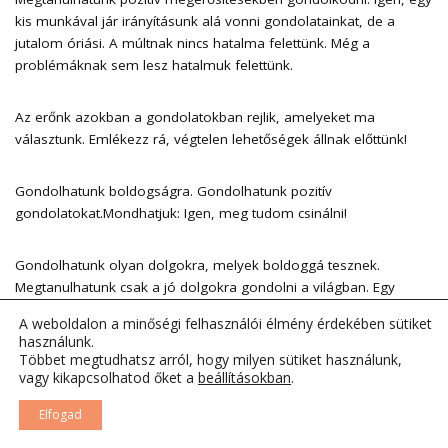
kis munkával jár irányításunk alá vonni gondolatainkat, de a
jutalom óriási. A múltnak nincs hatalma felettünk. Még a
problémáknak sem lesz hatalmuk felettünk.
Az erőnk azokban a gondolatokban rejlik, amelyeket ma
választunk. Emlékezz rá, végtelen lehetőségek állnak előttünk!
Gondolhatunk boldogságra. Gondolhatunk pozitív
gondolatokat.Mondhatjuk: Igen, meg tudom csinálni!
Gondolhatunk olyan dolgokra, melyek boldoggá tesznek.
Megtanulhatunk csak a jó dolgokra gondolni a világban. Egy
mosollyal köszönthetjük a napot. Tudtára adhatjuk a világnak,
A weboldalon a minőségi felhasználói élmény érdekében sütiket
hogy boldogok vagyunk, mert élünk. Kifejezhetjük hálánkat
használunk.
minden fordulatnál. Szerethetjük testünket. Lehetünk önmagunk
Többet megtudhatsz arról, hogy milyen sütiket használunk,
legjobb barátai. Tetteinkkel példát mutatunk gyermekeinknek.
vagy kikapcsolhatod őket a
beállításokban
.
Csak azáltal, hogy figyelnek bennünket, megtanulják, hogy
Elfogad
teremtsenek boldog, teljes életet. A jutalmunk pedig az lesz, hogy
megfigyelhetjük, amint életünk napról napra a legboldogabb,