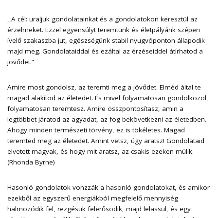
,,A cél: uraljuk gondolatainkat és a gondolatokon keresztül az
érzelmeket. Ezzel egyensúlyt teremtünk és életpályánk szépen
ívelő szakaszba jut, egészségünk stabil nyugvóponton állapodik
majd meg. Gondolataiddal és ezáltal az érzéseiddel átírhatod a
jövődet.”
Amire most gondolsz, az teremti meg a jövődet. Elméd által te
magad alakítod az életedet. És mivel folyamatosan gondolkozol,
folyamatosan teremtesz. Amire összpontosítasz, amin a
legtöbbet járatod az agyadat, az fog bekövetkezni az életedben.
Ahogy minden természeti törvény, ez is tökéletes. Magad
teremted meg az életedet. Amint vetsz, úgy aratsz! Gondolataid
elvetett magvak, és hogy mit aratsz, az csakis ezeken múlik.
(Rhonda Byrne)
Hasonló gondolatok vonzzák a hasonló gondolatokat, és amikor
ezekből az egyszerű energiákból megfelelő mennyiség
halmozódik fel, rezgésük felerősödik, majd lelassul, és egy