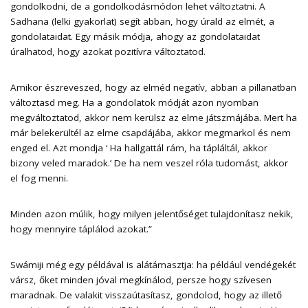
gondolkodni, de a gondolkodásmódon lehet változtatni. A
Sadhana (lelki gyakorlat) segít abban, hogy úrald az elmét, a
gondolataidat. Egy másik módja, ahogy az gondolataidat
úralhatod, hogy azokat pozitívra változtatod.
Amikor észreveszed, hogy az elméd negatív, abban a pillanatban
változtasd meg. Ha a gondolatok módját azon nyomban
megváltoztatod, akkor nem kerülsz az elme játszmájába. Mert ha
már belekerültél az elme csapdájába, akkor megmarkol és nem
enged el. Azt mondja ‘ Ha hallgattál rám, ha tápláltál, akkor
bizony veled maradok.’ De ha nem veszel róla tudomást, akkor
el fog menni.
Minden azon múlik, hogy milyen jelentőséget tulajdonítasz nekik,
hogy mennyire táplálod azokat.”
Swámiji még egy példával is alátámasztja: ha például vendégekét
vársz, őket minden jóval megkínálod, persze hogy szívesen
maradnak. De valakit visszaútasítasz, gondolod, hogy az illető