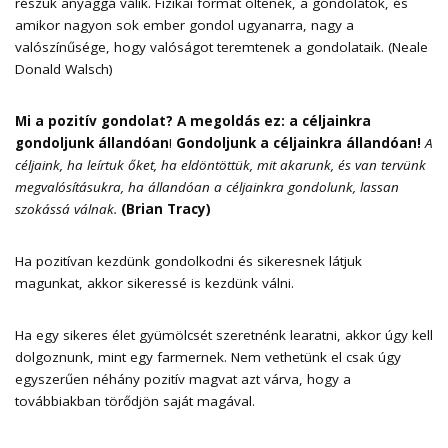
részük anyaggá válik. Fizikai formát öltenek, a gondolatok, és
amikor nagyon sok ember gondol ugyanarra, nagy a
valószínűsége, hogy valóságot teremtenek a gondolataik. (Neale
Donald Walsch)
Mi a pozitív gondolat? A megoldás ez: a céljainkra
gondoljunk állandóan
!
Gondoljunk a céljainkra állandóan!
A
céljaink, ha leírtuk őket, ha eldöntöttük, mit akarunk, és van tervünk
megvalósításukra, ha állandóan a céljainkra gondolunk, lassan
szokássá válnak
.
(Brian Tracy)
Ha pozitívan kezdünk gondolkodni és sikeresnek látjuk
magunkat, akkor sikeressé is kezdünk válni.
Ha egy sikeres élet gyümölcsét szeretnénk learatni, akkor úgy kell
dolgoznunk, mint egy farmernek. Nem vethetünk el csak úgy
egyszerűen néhány pozitív magvat azt várva, hogy a
továbbiakban törődjön saját magával.