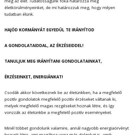
meg az élet. Tudatosságunk foka határozza meg
életkörülményeinket, de mi határozzuk meg, hogy milyen
tudatban élünk.
HAJÓD KORMÁNYÁT EGYEDÜL TE IRÁNYÍTOD
A GONDOLATAIDDAL, AZ ÉRZÉSEIDDEL!
TANULJUK MEG IRÁNYÍTANI GONDOLATAINKAT,
ÉRZÉSEINKET, ENERGIÁNKAT!
Csodák akkor következnek be az életünkben, ha a megfelelő
pozitív gondolatok megfelelő pozitív érzéseket váltanak ki,
melyek megfelelő magas rezgéseket hoznak létre, és így
vonzzák az életünkbe a megfelelő pozitív eseményeket.
Minél többet gondolunk valamire, annál nagyobb energiaörvényt
hozunk létre, ami magához vonz más dolgokat is, amik