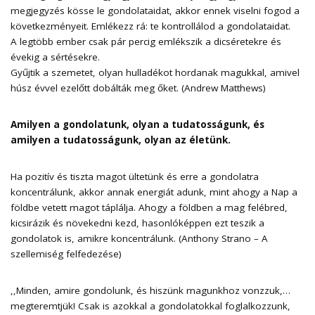
megjegyzés kösse le gondolataidat, akkor ennek viselni fogod a
következményeit. Emlékezz rá: te kontrollálod a gondolataidat.
A legtöbb ember csak pár percig emlékszik a dicséretekre és
évekig a sértésekre.
Gyűjtik a szemetet, olyan hulladékot hordanak magukkal, amivel
húsz évvel ezelőtt dobálták meg őket. (Andrew Matthews)
Amilyen a gondolatunk, olyan a tudatosságunk, és
amilyen a tudatosságunk, olyan az életünk.
Ha pozitív és tiszta magot ültetünk és erre a gondolatra
koncentrálunk, akkor annak energiát adunk, mint ahogy a Nap a
földbe vetett magot táplálja. Ahogy a földben a mag felébred,
kicsirázik és növekedni kezd, hasonlóképpen ezt teszik a
gondolatok is, amikre koncentrálunk. (Anthony Strano – A
szellemiség felfedezése)
,,Minden, amire gondolunk, és hiszünk magunkhoz vonzzuk,…
megteremtjük! Csak is azokkal a gondolatokkal foglalkozzunk,