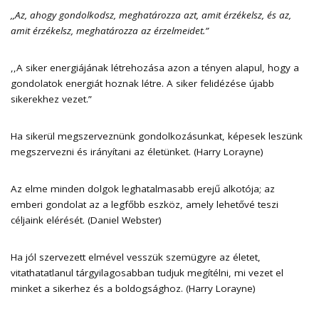
,,
Az, ahogy gondolkodsz, meghatározza azt, amit érzékelsz, és az,
amit érzékelsz, meghatározza az érzelmeidet.”
,,A siker energiájának létrehozása azon a tényen alapul, hogy a
gondolatok energiát hoznak létre. A siker felidézése újabb
sikerekhez vezet.”
Ha sikerül megszerveznünk gondolkozásunkat, képesek leszünk
megszervezni és irányítani az életünket. (Harry Lorayne)
Az elme minden dolgok leghatalmasabb erejű alkotója; az
emberi gondolat az a legfőbb eszköz, amely lehetővé teszi
céljaink elérését. (Daniel Webster)
Ha jól szervezett elmével vesszük szemügyre az életet,
vitathatatlanul tárgyilagosabban tudjuk megítélni, mi vezet el
minket a sikerhez és a boldogsághoz. (Harry Lorayne)