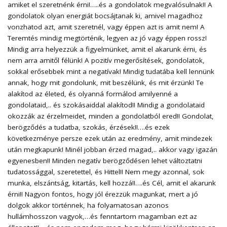
amiket el szeretnénk érni!…..és a gondolatok megvalósulnak!! A
gondolatok olyan energiát bocsájtanak ki, amivel magadhoz
vonzhatod azt, amit szeretnél, vagy éppen azt is amit nem! A
Teremtés mindig megtörténik, legyen az jó vagy éppen rossz!
Mindig arra helyezzük a figyelmünket, amit el akarunk érni, és
nem arra amitől félünk! A pozitív megerősítések, gondolatok,
sokkal erősebbek mint a negatívak! Mindig tudatába kell lennünk
annak, hogy mit gondolunk, mit beszélünk, és mit érzünk! Te
alakítod az életed, és olyanná formálod amilyenné a
gondolataid,.. és szokásaiddal alakítod!! Mindig a gondolataid
okozzák az érzelmeidet, minden a gondolatból ered!! Gondolat,
berögződés a tudatba, szokás, érzések!!….és ezek
következménye persze ezek után az eredmény, amit mindezek
után megkapunk! Minél jobban érzed magad,.. akkor vagy igazán
egyenesben!! Minden negatív berögződésen lehet változtatni
tudatossággal, szeretettel, és Hittel!! Nem megy azonnal, sok
munka, elszántság, kitartás, kell hozzá!!….és Cél, amit el akarunk
érni!! Nagyon fontos, hogy jól érezzük magunkat, mert a jó
dolgok akkor történnek, ha folyamatosan azonos
hullámhosszon vagyok,…és fenntartom magamban ezt az