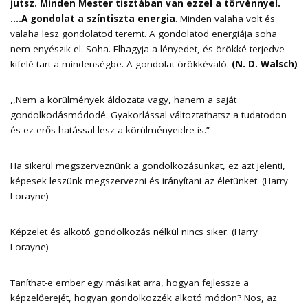
jutsz.
Minden Mester tisztában van ezzel a törvénnyel.
….A gondolat a színtiszta energia
. Minden valaha volt és
valaha lesz gondolatod teremt. A gondolatod energiája soha
nem enyészik el. Soha. Elhagyja a lényedet, és örökké terjedve
kifelé tart a mindenségbe. A gondolat örökkévaló.
(N. D. Walsch)
,,Nem a körülmények áldozata vagy, hanem a saját
gondolkodásmódodé. Gyakorlással változtathatsz a tudatodon
és ez erős hatással lesz a körülményeidre is.”
Ha sikerül megszerveznünk a gondolkozásunkat, ez azt jelenti,
képesek leszünk megszervezni és irányítani az életünket. (Harry
Lorayne)
Képzelet és alkotó gondolkozás nélkül nincs siker. (Harry
Lorayne)
Taníthat-e ember egy másikat arra, hogyan fejlessze a
képzelőerejét, hogyan gondolkozzék alkotó módon? Nos, az