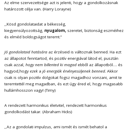
Az elme szervezettsége azt is jelenti, hogy a gondolkozásnak
határozott célja van. (Harry Lorayne)
,,Kösd gondolataidat a békesség,
kiegyensúlyozottság,
nyugalom,
szeretet, biztonság eszméihez
és elméd boldogságot teremt.”
Jó gondolataid hatására
az érzéseid is változnak benned. Ha ezt
az állapotot fenntartod, és pozitív energiával látod el, pusztán
csak azzal,
hogy nem billented ki magad
ebből az állapotból…. és
hagyod,hogy
ezek
a
jó energiák érvényesüljenek benned.
Akkor
csak is olyan pozitív dolgokat fogsz magadhoz vonzani, amit te
teremtettél meg magadban, és ezt úgy éred el, hogy magasabb
hullámhosszon vagy! (Timy)
A rendezett harmonikus életvitel, rendezett harmonikus
gondolkodást takar. (Abraham Hicks)
,,Az a gondolati impulzus, ami ismét és ismét behatol a