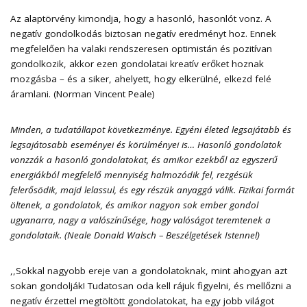
Az alaptörvény kimondja, hogy a hasonló, hasonlót vonz. A
negatív gondolkodás biztosan negatív eredményt hoz. Ennek
megfelelően ha valaki rendszeresen optimistán és pozitívan
gondolkozik, akkor ezen gondolatai kreatív erőket hoznak
mozgásba – és a siker, ahelyett, hogy elkerülné, elkezd felé
áramlani. (Norman Vincent Peale)
Minden, a tudatállapot következménye. Egyéni életed legsajátabb és
legsajátosabb eseményei és körülményei is… Hasonló gondolatok
vonzzák a hasonló gondolatokat, és amikor ezekből az egyszerű
energiákból megfelelő mennyiség halmozódik fel, rezgésük
felerősödik, majd lelassul, és egy részük anyaggá válik. Fizikai formát
öltenek, a gondolatok, és amikor nagyon sok ember gondol
ugyanarra, nagy a valószínűsége, hogy valóságot teremtenek a
gondolataik. (Neale Donald Walsch – Beszélgetések Istennel)
,,Sokkal nagyobb ereje van a gondolatoknak, mint ahogyan azt
sokan gondolják! Tudatosan oda kell rájuk figyelni, és mellőzni a
negatív érzettel megtöltött gondolatokat, ha egy jobb világot