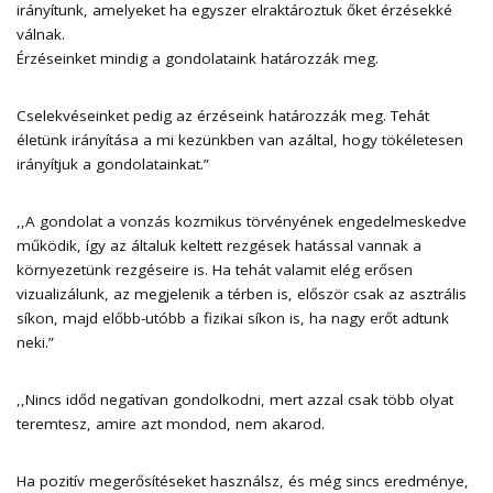
irányítunk, amelyeket ha egyszer elraktároztuk őket érzésekké
válnak.
Érzéseinket mindig a gondolataink határozzák meg.
Cselekvéseinket pedig az érzéseink határozzák meg. Tehát
életünk irányítása a mi kezünkben van azáltal, hogy tökéletesen
irányítjuk a gondolatainkat.”
,,A gondolat a vonzás kozmikus törvényének engedelmeskedve
működik, így az általuk keltett rezgések hatással vannak a
környezetünk rezgéseire is. Ha tehát valamit elég erősen
vizualizálunk, az megjelenik a térben is, először csak az asztrális
síkon, majd előbb-utóbb a fizikai síkon is, ha nagy erőt adtunk
neki.”
,,Nincs időd negatívan gondolkodni, mert azzal csak több olyat
teremtesz, amire azt mondod, nem akarod.
Ha pozitív megerősítéseket használsz, és még sincs eredménye,