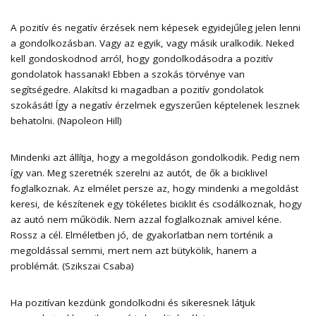
A pozitív és negatív érzések nem képesek egyidejűleg jelen lenni
a gondolkozásban. Vagy az egyik, vagy másik uralkodik. Neked
kell gondoskodnod arról, hogy gondolkodásodra a pozitív
gondolatok hassanak! Ebben a szokás törvénye van
segítségedre. Alakítsd ki magadban a pozitív gondolatok
szokását! Így a negatív érzelmek egyszerűen képtelenek lesznek
behatolni. (Napoleon Hill)
Mindenki azt állítja, hogy a megoldáson gondolkodik. Pedig nem
így van. Meg szeretnék szerelni az autót, de ők a biciklivel
foglalkoznak. Az elmélet persze az, hogy mindenki a megoldást
keresi, de készítenek egy tökéletes biciklit és csodálkoznak, hogy
az autó nem működik. Nem azzal foglalkoznak amivel kéne.
Rossz a cél. Elméletben jó, de gyakorlatban nem történik a
megoldással semmi, mert nem azt bütykölik, hanem a
problémát. (Szikszai Csaba)
Ha pozitívan kezdünk gondolkodni és sikeresnek látjuk