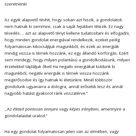
szeretnénk!
Az egyik alapvető tévhit, hogy sokan azt hiszik, a gondolatok
nem hatnak ki semmire, csak a saját fejükben létezik. Ez nagy
tévedés…. azt az alapvető tényt kellene tudatosítani és elfogadni,
hogy minden gondolat energiával rendelkezik, ezeket pedig
folyamatosan kibocsájtjuk magunkból, és ezek az energiák
mindig vissza is térnek hozzánk, ez egy állandó körforgás. Ezért
sem mindegy, hogy milyen polaritású a gondolkodásunk, milyen
érzetekkel tápláljuk őket! Ha negatív energiákat küldünk ki
magunkból, negatív energiák is térnek vissza hozzánk
megerősödve és így hatnak ki életünkre. Minél többször
gondolunk ugyanarra a dologra, annál erősebb lesz és annál
nagyobb hatást gyakorol ránk visszatérve.”
,,Az
életed pontosan annyira
vagy
képes irányítani
, amennyire a
gondolataidat uralod.”
Ha egy gondolat folyamatosan jelen van az elmében, vagy