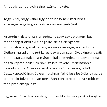
A negatív gondolatok színe: szürke, fekete.
Tegyük fel, hogy valaki úgy dönt, hogy neki már nincs
szüksége negatív gondolatokra és elengedi őket.
Mi történik ekkor? az elengedett negatív gondolat nem kap
már energiát attól aki elengedte, de az elengedett
gondolati energiának, energiára van szüksége, ahhoz hogy
életben maradjon, ezért keres egy olyan személyt akinek negatív
gondolatai vannak és a mások által elengedett negatív energia
hozzá kapcsolódik. Sok sok, szürke, fekete. (Mert hasonló,
hasonlót vonz. Olyan ez amikor a kis kóbor bárányfelhők
összekapcsolódnak és egy hatalmas felhő lesz belőlük) Így az az
ember aki folyamatosan negatívan gondolkodik, egyre több és
több problémája lesz.
Ugyan ez történik a pozitív gondolatokkal is csak pozitív irányban.