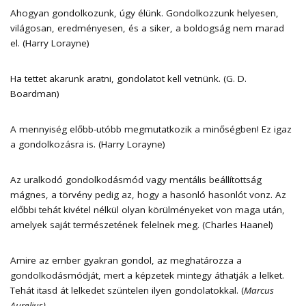
Ahogyan gondolkozunk, úgy élünk. Gondolkozzunk helyesen,
világosan, eredményesen, és a siker, a boldogság nem marad
el. (Harry Lorayne)
Ha tettet akarunk aratni, gondolatot kell vetnünk. (G. D.
Boardman)
A mennyiség előbb-utóbb megmutatkozik a minőségben! Ez igaz
a gondolkozásra is. (Harry Lorayne)
Az uralkodó gondolkodásmód vagy mentális beállítottság
mágnes, a törvény pedig az, hogy a hasonló hasonlót vonz. Az
előbbi tehát kivétel nélkül olyan körülményeket von maga után,
amelyek saját természetének felelnek meg. (Charles Haanel)
Amire az ember gyakran gondol, az meghatározza a
gondolkodásmódját, mert a képzetek mintegy áthatják a lelket.
Tehát itasd át lelkedet szüntelen ilyen gondolatokkal. (
Marcus
Aurelius)