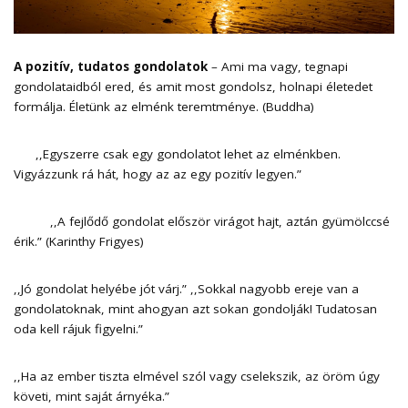
A pozitív, tudatos gondolatok
– Ami ma vagy, tegnapi
gondolataidból ered, és amit most gondolsz, holnapi életedet
formálja. Életünk az elménk teremtménye. (Buddha)
,,Egyszerre csak egy gondolatot lehet az elménkben.
Vigyázzunk rá hát, hogy az az egy pozitív legyen.”
,,A fejlődő gondolat először virágot hajt, aztán gyümölccsé
érik.” (Karinthy Frigyes)
,,Jó gondolat helyébe jót várj.” ,,Sokkal nagyobb ereje van a
gondolatoknak, mint ahogyan azt sokan gondolják! Tudatosan
oda kell rájuk figyelni.”
,,Ha az ember tiszta elmével szól vagy cselekszik, az öröm úgy
követi, mint saját árnyéka.”