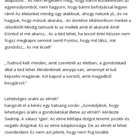
állapotot!!… és nem engedem meg, hogy bármi kizökkentsen az
egyensúlyomból, nem hagyom, hogy bármi befolyással legyen
rám!! Az életünket mindig úgy alakítsuk, ahogy nekünk jó,..és ne
hagyjuk, hogy mások akarata,.. és döntése eltántorítson minket a
célunktól!! Mindig tartsunk ki az mellett amit el akarunk érni!!
Döntsd el mit akarsz,.. és a tiéd lehet, ha teszel érte! Készen nem
fogsz megkapni semmit sem!! Fontos, hogy mit látsz, mit
gondolsz,.. és mit érzel!”
,,Tudnod kell: minden, amit szeretnél az életben, a gondolataid
által a tied lehet. Mindenkinek annyija van, amennyit el tud
képzelni magának. Azt kapod a sorstól, amit magadból
kisugárzol.”
Lehetséges uralni az elmét?
hangzott el a kérés egy Satsang során: „Gondoljátok, hogy
lehetséges úralni a gondolatokat illetve az elmét?- kérdezte
Swámiji. A válasz ‘igen’. Az elme kétfajta dolgot teremt: pozitív és
negatív dolgokat. Ez az elme tulajdonsága. De az elmét el lehet
csendesíteni. Ez nem azt jelenti, hogy nem fog tovább