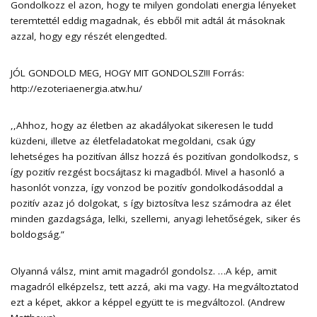
Gondolkozz el azon, hogy te milyen gondolati energia lényeket
teremtettél eddig magadnak, és ebből mit adtál át másoknak
azzal, hogy egy részét elengedted.
JÓL GONDOLD MEG, HOGY MIT GONDOLSZ!!! Forrás:
http://ezoteriaenergia.atw.hu/
,,Ahhoz, hogy az életben az akadályokat sikeresen le tudd
küzdeni, illetve az életfeladatokat megoldani, csak úgy
lehetséges ha pozitívan állsz hozzá és pozitívan gondolkodsz, s
így pozitív rezgést bocsájtasz ki magadból. Mivel a hasonló a
hasonlót vonzza, így vonzod be pozitív gondolkodásoddal a
pozitív azaz jó dolgokat, s így biztosítva lesz számodra az élet
minden gazdagsága, lelki, szellemi, anyagi lehetőségek, siker és
boldogság.”
Olyanná válsz, mint amit magadról gondolsz. …A kép, amit
magadról elképzelsz, tett azzá, aki ma vagy. Ha megváltoztatod
ezt a képet, akkor a képpel együtt te is megváltozol. (Andrew