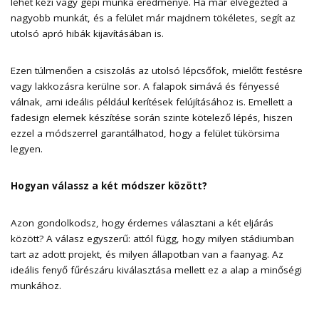
lehet kézi vagy gépi munka eredménye. Ha már elvégezted a
nagyobb munkát, és a felület már majdnem tökéletes, segít az
utolsó apró hibák kijavításában is.
Ezen túlmenően a csiszolás az utolsó lépcsőfok, mielőtt festésre
vagy lakkozásra kerülne sor. A falapok simává és fényessé
válnak, ami ideális például kerítések felújításához is. Emellett a
fadesign elemek készítése során szinte kötelező lépés, hiszen
ezzel a módszerrel garantálhatod, hogy a felület tükörsima
legyen.
Hogyan válassz a két módszer között?
Azon gondolkodsz, hogy érdemes választani a két eljárás
között? A válasz egyszerű: attól függ, hogy milyen stádiumban
tart az adott projekt, és milyen állapotban van a faanyag. Az
ideális fenyő fűrészáru kiválasztása mellett ez a alap a minőségi
munkához.