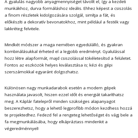
A gyalulás nagyobb anyagmennyiséget távolít el, így a kezdeti
munkákhoz, durva formáláshoz ideális. Ehhez képest a csiszolás
a finom részletek kidolgozására szolgál, simítja a fát, és
előkészíti a dekoratív bevonatokhoz, mint például a festék vagy
lakkréteg felvitele.
Mindkét módszer a maga nemében egyedülálló, és gyakran
kombinálásukkal érheted el a legjobb eredményt. Gyalulással
hozz létre alapformát, majd csiszolással tökéletesítsd a felületet.
Fontos az eszközök helyes kiválasztása is; kézi és gépi
szerszámokkal egyaránt dolgozhatsz.
Különösen nagy munkadarabok esetén a modern gépek
használata javasolt, hiszen ezzel időt és energiát takaríthatsz
meg. A Káplár fatelepről minden szükséges alapanyagot
beszerezhetsz, hogy a lehető legprofibb módon kezdhess hozzá
te projektedhez. Fedezd fel a rengeteg lehetőséget és vágj bele a
fa megmunkálásába, hogy elkápráztass mindenkit a
végeredménnyel!