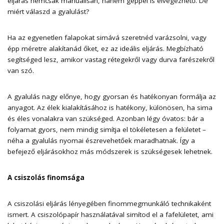
eljárás nemcsak manuálisan, hanem géppel is elvégezhető. De
miért válaszd a gyalulást?
Ha az egyenetlen falapokat simává szeretnéd varázsolni, vagy
épp méretre alakítanád őket, ez az ideális eljárás. Megbízható
segítséged lesz, amikor vastag rétegekről vagy durva farészekről
van szó.
A gyalulás nagy előnye, hogy gyorsan és hatékonyan formálja az
anyagot. Az élek kialakításához is hatékony, különösen, ha sima
és éles vonalakra van szükséged. Azonban légy óvatos: bár a
folyamat gyors, nem mindig simítja el tökéletesen a felületet –
néha a gyalulás nyomai észrevehetőek maradhatnak. Így a
befejező eljárásokhoz más módszerek is szükségesek lehetnek.
A csiszolás finomsága
A csiszolási eljárás lényegében finommegmunkáló technikaként
ismert. A csiszolópapír használatával simítod el a fafelületet, ami