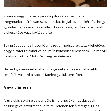
Kíváncsi vagy, melyik eljárás a jobb választás, ha fa
megmunkálásáról van szó? Sokakat foglalkoztat a kérdés, hogy
gyalulás vagy csiszolás mellett döntsenek-e, amikor fafelületek
előkészítése vagy javítása a cél.
Egy próbapadhoz hasonlóan ezek a módszerek teszik lehetővé,
hogy a fafelületekből valódi műalkotások szülessenek. De melyik
módszer mit tud? Nézzük meg részletesen!
Ha pedig szeretnéd mahag megkímélni a munka nehezebb
részétől, válaszd
a Káplár fatelep gyalult termékeit
!
A gyalulás ereje
A gyalulás során éles pengék, ismert nevükön gyaluvasak
segítségével távolíthat el a fa felületének felső rétegeit. Ez az