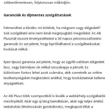
zökkenőmentesen, folytonosan működjön.
Garanciák és díjmentes szolgáltatások
Felmerülhet a kérdés: mi történik, ha mégsem vagy elégedett?
Sok szolgáltató erre nem kínál megnyugtató megoldást. Az AB
Plusznál viszont érvényesítheted a 30 napos pénzvisszafizetési
garanciát. Ez azt jelenti, hogy kipróbálhatod a szolgáltatásukat
kockázat nélkül.
Ilyen típusú garancia azt jelenti, hogy az ügyfél valóban elégedett
lesz, vagy bármilyen ok nélkül visszakapja a pénzét. Ez
különösen fontos lehet azok számára, akik szeretnék az online
tevékenységüket megkezdeni anélkül, hogy kockáztatniuk kellene
anyagiakban.
Az AB Plusz több szempontból is kiválik a webtárhely-szolgáltatók
mezőnyéből. Akár egy új blog beindításán, akár egy teljes értékű
webáruház létrehozásán gondolkodsz, megkapod tőlük a