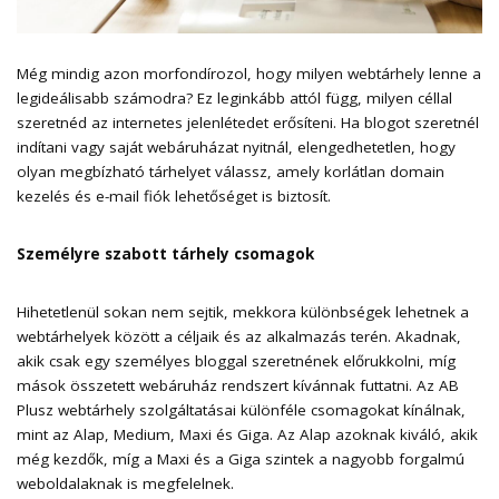
Még mindig azon morfondírozol, hogy milyen webtárhely lenne a
legideálisabb számodra? Ez leginkább attól függ, milyen céllal
szeretnéd az internetes jelenlétedet erősíteni. Ha blogot szeretnél
indítani vagy saját webáruházat nyitnál, elengedhetetlen, hogy
olyan megbízható tárhelyet válassz, amely korlátlan domain
kezelés és e-mail fiók lehetőséget is biztosít.
Személyre szabott tárhely csomagok
Hihetetlenül sokan nem sejtik, mekkora különbségek lehetnek a
webtárhelyek
között a céljaik és az alkalmazás terén. Akadnak,
akik csak egy személyes bloggal szeretnének előrukkolni, míg
mások összetett webáruház rendszert kívánnak futtatni. Az AB
Plusz webtárhely szolgáltatásai különféle csomagokat kínálnak,
mint az Alap, Medium, Maxi és Giga. Az Alap azoknak kiváló, akik
még kezdők, míg a Maxi és a Giga szintek a nagyobb forgalmú
weboldalaknak is megfelelnek.