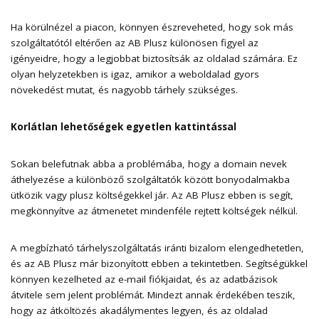
Ha körülnézel a piacon, könnyen észreveheted, hogy sok más
szolgáltatótól eltérően az AB Plusz különösen figyel az
igényeidre, hogy a legjobbat biztosítsák az oldalad számára. Ez
olyan helyzetekben is igaz, amikor a weboldalad gyors
növekedést mutat, és nagyobb tárhely szükséges.
Korlátlan lehetőségek egyetlen kattintással
Sokan belefutnak abba a problémába, hogy a domain nevek
áthelyezése a különböző szolgáltatók között bonyodalmakba
ütközik vagy plusz költségekkel jár. Az AB Plusz ebben is segít,
megkönnyítve az átmenetet mindenféle rejtett költségek nélkül.
A megbízható tárhelyszolgáltatás iránti bizalom elengedhetetlen,
és az AB Plusz már bizonyított ebben a tekintetben. Segítségükkel
könnyen kezelheted az e-mail fiókjaidat, és az adatbázisok
átvitele sem jelent problémát. Mindezt annak érdekében teszik,
hogy az átköltözés akadálymentes legyen, és az oldalad