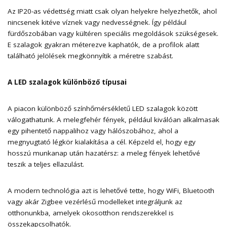
Az IP20-as védettség miatt csak olyan helyekre helyezhetők, ahol
nincsenek kitéve víznek vagy nedvességnek. Így például
fürdőszobában vagy kültéren speciális megoldások szükségesek.
E szalagok gyakran méterezve kaphatók, de a profilok alatt
található jelölések megkönnyítik a méretre szabást.
A LED szalagok különböző típusai
A piacon különböző színhőmérsékletű LED szalagok között
válogathatunk. A melegfehér fények, például kiválóan alkalmasak
egy pihentető nappalihoz vagy hálószobához, ahol a
megnyugtató légkör kialakítása a cél. Képzeld el, hogy egy
hosszú munkanap után hazatérsz: a meleg fények lehetővé
teszik a teljes ellazulást.
A modern technológia azt is lehetővé tette, hogy WiFi, Bluetooth
vagy akár Zigbee vezérlésű modelleket integráljunk az
otthonunkba, amelyek okosotthon rendszerekkel is
összekapcsolhatók.