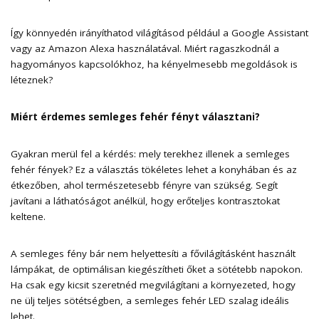
Így könnyedén irányíthatod világításod például a Google Assistant
vagy az Amazon Alexa használatával. Miért ragaszkodnál a
hagyományos kapcsolókhoz, ha kényelmesebb megoldások is
léteznek?
Miért érdemes semleges fehér fényt választani?
Gyakran merül fel a kérdés: mely terekhez illenek a semleges
fehér fények? Ez a választás tökéletes lehet a konyhában és az
étkezőben, ahol természetesebb fényre van szükség. Segít
javítani a láthatóságot anélkül, hogy erőteljes kontrasztokat
keltene.
A semleges fény bár nem helyettesíti a fővilágításként használt
lámpákat, de optimálisan kiegészítheti őket a sötétebb napokon.
Ha csak egy kicsit szeretnéd megvilágítani a környezeted, hogy
ne ülj teljes sötétségben, a semleges fehér LED szalag ideális
lehet.