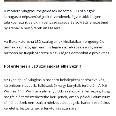
A modern világítási megoldások között a LED szalagok
kimagasló népszerűségnek örvendenek. Egyre több helyen
találkozhatunk velük, mivel gazdaságos és sokrétű lehetőséget
nyújtanak a belső terek díszítésére.
Az
Elektrikstore.hu LED szalagjainak kínálatában
rengetegféle
termék kapható, így bármi is legyen az elképzelésünk, innen
biztosan be tudjuk szerezni a szükséges darabokat a projekthez.
Hol érdemes a LED szalagokat elhelyezni?
Az ilyen típusú világítás a modern belsőépítészet részévé vált,
különösen nappalik, hálószobák vagy konyhák területén. A 9,6
W/m és 14,4 W/m teljesítményű LED szalagoknál lényeges, hogy
megfelelő tartószerkezetbe kerüljenek, amely például alumínium
sín lehet. Ezek nemcsak a hőelvezetést segítik, hanem esztétikus
keretet is biztosítanak a fényforrás számára.