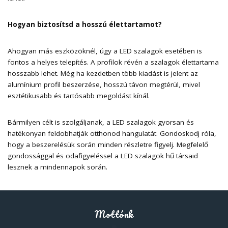
Hogyan biztosítsd a hosszú élettartamot?
Ahogyan más eszközöknél, úgy a LED szalagok esetében is
fontos a helyes telepítés. A profilok révén a szalagok élettartama
hosszabb lehet. Még ha kezdetben több kiadást is jelent az
alumínium profil beszerzése, hosszú távon megtérül, mivel
esztétikusabb és tartósabb megoldást kínál.
Bármilyen célt is szolgáljanak, a LED szalagok gyorsan és
hatékonyan feldobhatják otthonod hangulatát. Gondoskodj róla,
hogy a beszerelésük során minden részletre figyelj. Megfelelő
gondossággal és odafigyeléssel a LED szalagok hű társaid
lesznek a mindennapok során.
Mottónk