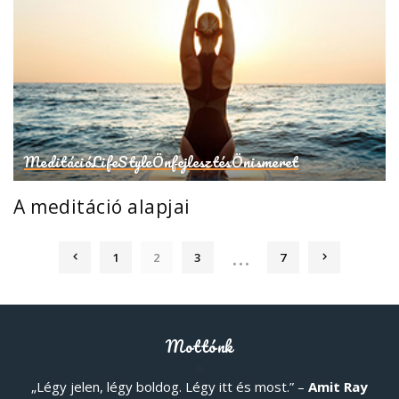
Meditáció
LifeStyle
Önfejlesztés
Önismeret
A meditáció alapjai
…
1
2
3
7
Mottónk
„Légy jelen, légy boldog. Légy itt és most.” –
Amit Ray