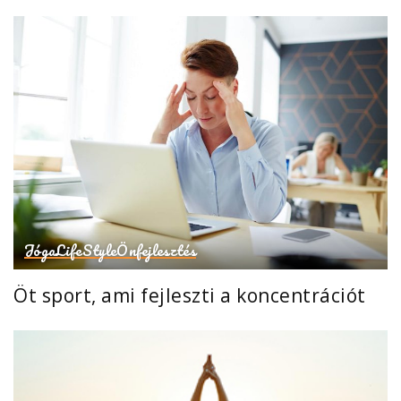
Jóga
LifeStyle
Önfejlesztés
Öt sport, ami fejleszti a koncentrációt