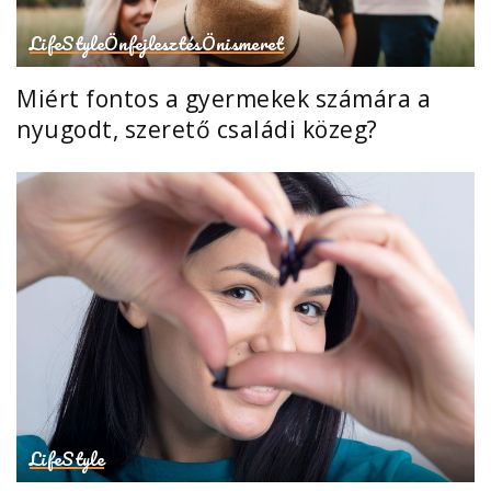
LifeStyle
Önfejlesztés
Önismeret
Miért fontos a gyermekek számára a
nyugodt, szerető családi közeg?
LifeStyle