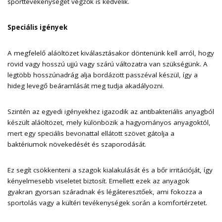
sporttevékenységet végzők is kedvelik.
Speciális igények
A megfelelő aláöltözet kiválasztásakor döntenünk kell arról, hogy
rövid vagy hosszú ujjú vagy szárú változatra van szükségünk. A
legtöbb hosszúnadrág alja bordázott passzéval készül, így a
hideg levegő beáramlását meg tudja akadályozni.
Szintén az egyedi igényekhez igazodik az antibakteriális anyagból
készült aláöltözet, mely különbözik a hagyományos anyagoktól,
mert egy speciális bevonattal ellátott szövet gátolja a
baktériumok növekedését és szaporodását.
Ez segít csökkenteni a szagok kialakulását és a bőr irritációját, így
kényelmesebb viseletet biztosít. Emellett ezek az anyagok
gyakran gyorsan száradnak és légáteresztőek, ami fokozza a
sportolás vagy a kültéri tevékenységek során a komfortérzetet.