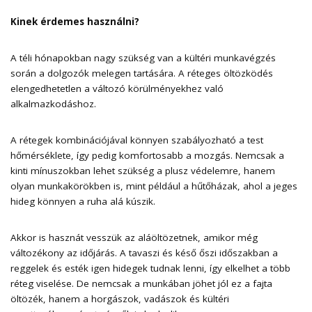
Kinek érdemes használni?
A téli hónapokban nagy szükség van a kültéri munkavégzés
során a dolgozók melegen tartására. A réteges öltözködés
elengedhetetlen a változó körülményekhez való
alkalmazkodáshoz.
A rétegek kombinációjával könnyen szabályozható a test
hőmérséklete, így pedig komfortosabb a mozgás. Nemcsak a
kinti mínuszokban lehet szükség a plusz védelemre, hanem
olyan munkakörökben is, mint például a hűtőházak, ahol a jeges
hideg könnyen a ruha alá kúszik.
Akkor is hasznát vesszük az aláöltözetnek, amikor még
változékony az időjárás. A tavaszi és késő őszi időszakban a
reggelek és esték igen hidegek tudnak lenni, így elkelhet a több
réteg viselése. De nemcsak a munkában jöhet jól ez a fajta
öltözék, hanem a horgászok, vadászok és kültéri