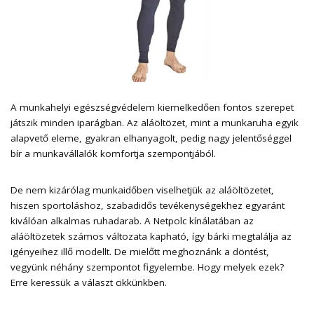
A munkahelyi egészségvédelem kiemelkedően fontos szerepet
játszik minden iparágban. Az aláöltözet, mint a munkaruha egyik
alapvető eleme, gyakran elhanyagolt, pedig nagy jelentőséggel
bír a munkavállalók komfortja szempontjából.
De nem kizárólag munkaidőben viselhetjük az aláöltözetet,
hiszen sportoláshoz, szabadidős tevékenységekhez egyaránt
kiválóan alkalmas ruhadarab. A
Netpolc kínálatában az
aláöltözetek
számos változata kapható, így bárki megtalálja az
igényeihez illő modellt. De mielőtt meghoznánk a döntést,
vegyünk néhány szempontot figyelembe. Hogy melyek ezek?
Erre keressük a választ cikkünkben.