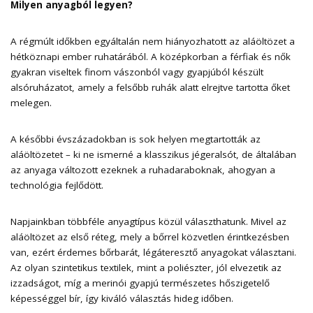
Milyen anyagból legyen?
A régmúlt időkben egyáltalán nem hiányozhatott az aláöltözet a
hétköznapi ember ruhatárából. A középkorban a férfiak és nők
gyakran viseltek finom vászonból vagy gyapjúból készült
alsóruházatot, amely a felsőbb ruhák alatt elrejtve tartotta őket
melegen.
A későbbi évszázadokban is sok helyen megtartották az
aláöltözetet – ki ne ismerné a klasszikus jégeralsót, de általában
az anyaga változott ezeknek a ruhadaraboknak, ahogyan a
technológia fejlődött.
Napjainkban többféle anyagtípus közül választhatunk. Mivel az
aláöltözet az első réteg, mely a bőrrel közvetlen érintkezésben
van, ezért érdemes bőrbarát, légáteresztő anyagokat választani.
Az olyan szintetikus textilek, mint a poliészter, jól elvezetik az
izzadságot, míg a merinói gyapjú természetes hőszigetelő
képességgel bír, így kiváló választás hideg időben.