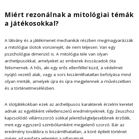
Miért rezonálnak a mitológiai témák
a játékosokkal?
A látvány és a játékmenet mechanikái részben megmagyarázzák
a mitológiai slotok vonzerejét, de nem teljesen. Van egy
pszichológiai dimenzió is. A mitológia tele van olyan
archetípusokkal, amelyeket az emberek évszázadok óta
felismernek. A hős, aki egy erős ellenféllel küzd, a védelmet
nyújtó vezető alak, vagy a sors kiszámíthatatlan befolyása mind
olyan minták, amelyek újra és újra megjelennek a művészetben
és a történetmesélésben.
A slotjátékokban ezek az archetípusos karakterek érzelmi keretet
adnak az egyébként véletlenszerű eredményeknek. Egy Zeuszhoz
kapcsolódó villámszorzó sokkal jelentőségteljesebbnek érződik,
mint egy egyszerű szimbólumként megjelenő szorzó. Bár az
eredmény továbbra is kiszámíthatatlan, a köré épített történet
mégis ad egyfajta jelentést a pillanatnak.