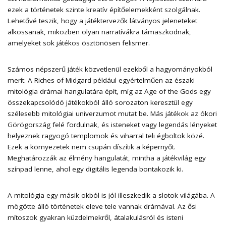
ezek a történetek szinte kreatív építőelemekként szolgálnak.
Lehetővé teszik, hogy a játéktervezők látványos jeleneteket
alkossanak, miközben olyan narratívákra támaszkodnak,
amelyeket sok játékos ösztönösen felismer.
Számos népszerű játék közvetlenül ezekből a hagyományokból
merít. A Riches of Midgard például egyértelműen az északi
mitológia drámai hangulatára épít, míg az Age of the Gods egy
összekapcsolódó játékokból álló sorozaton keresztül egy
szélesebb mitológiai univerzumot mutat be. Más játékok az ókori
Görögország felé fordulnak, és isteneket vagy legendás lényeket
helyeznek ragyogó templomok és viharral teli égboltok közé.
Ezek a környezetek nem csupán díszítik a képernyőt.
Meghatározzák az élmény hangulatát, mintha a játékvilág egy
színpad lenne, ahol egy digitális legenda bontakozik ki.
A mitológia egy másik okból is jól illeszkedik a slotok világába. A
mögötte álló történetek eleve tele vannak drámával. Az ősi
mítoszok gyakran küzdelmekről, átalakulásról és isteni