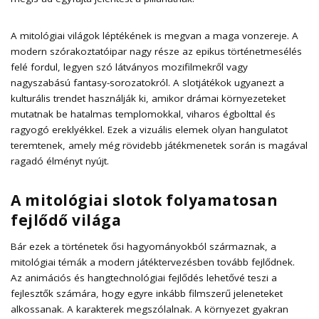
A mitológiai világok léptékének is megvan a maga vonzereje. A
modern szórakoztatóipar nagy része az epikus történetmesélés
felé fordul, legyen szó látványos mozifilmekről vagy
nagyszabású fantasy-sorozatokról. A slotjátékok ugyanezt a
kulturális trendet használják ki, amikor drámai környezeteket
mutatnak be hatalmas templomokkal, viharos égbolttal és
ragyogó ereklyékkel. Ezek a vizuális elemek olyan hangulatot
teremtenek, amely még rövidebb játékmenetek során is magával
ragadó élményt nyújt.
A mitológiai slotok folyamatosan
fejlődő világa
Bár ezek a történetek ősi hagyományokból származnak, a
mitológiai témák a modern játéktervezésben tovább fejlődnek.
Az animációs és hangtechnológiai fejlődés lehetővé teszi a
fejlesztők számára, hogy egyre inkább filmszerű jeleneteket
alkossanak. A karakterek megszólalnak. A környezet gyakran