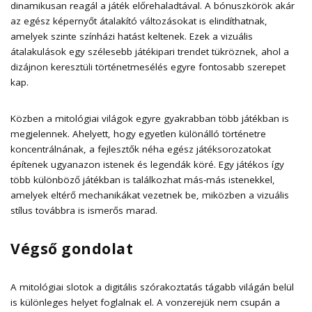
dinamikusan reagál a játék előrehaladtával. A bónuszkörök akár
az egész képernyőt átalakító változásokat is elindíthatnak,
amelyek szinte színházi hatást keltenek. Ezek a vizuális
átalakulások egy szélesebb játékipari trendet tükröznek, ahol a
dizájnon keresztüli történetmesélés egyre fontosabb szerepet
kap.
Közben a mitológiai világok egyre gyakrabban több játékban is
megjelennek. Ahelyett, hogy egyetlen különálló történetre
koncentrálnának, a fejlesztők néha egész játéksorozatokat
építenek ugyanazon istenek és legendák köré. Egy játékos így
több különböző játékban is találkozhat más-más istenekkel,
amelyek eltérő mechanikákat vezetnek be, miközben a vizuális
stílus továbbra is ismerős marad.
Végső gondolat
A mitológiai slotok a digitális szórakoztatás tágabb világán belül
is különleges helyet foglalnak el. A vonzerejük nem csupán a