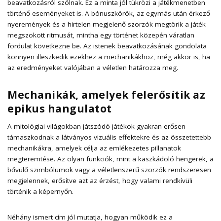
beavatkozásról szólnak. Ez a minta jól tükrözi a játékmenetben
történő eseményeket is. A bónuszkörök, az egymás után érkező
nyeremények és a hirtelen megjelenő szorzók megtörik a játék
megszokott ritmusát, mintha egy történet közepén váratlan
fordulat következne be. Az istenek beavatkozásának gondolata
könnyen illeszkedik ezekhez a mechanikákhoz, még akkor is, ha
az eredményeket valójában a véletlen határozza meg.
Mechanikák, amelyek felerősítik az
epikus hangulatot
A mitológiai világokban játszódó játékok
gyakran erősen
támaszkodnak a látványos vizuális effektekre és az összetettebb
mechanikákra, amelyek célja az emlékezetes pillanatok
megteremtése. Az olyan funkciók, mint a kaszkádoló hengerek, a
bővülő szimbólumok vagy a véletlenszerű szorzók rendszeresen
megjelennek, erősítve azt az érzést, hogy valami rendkívüli
történik a képernyőn.
Néhány ismert cím jól mutatja, hogyan működik ez a