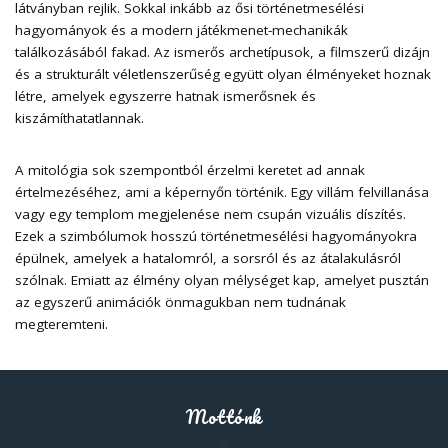
látványban rejlik. Sokkal inkább az ősi történetmesélési
hagyományok és a modern játékmenet-mechanikák
találkozásából fakad. Az ismerős archetípusok, a filmszerű dizájn
és a strukturált véletlenszerűség együtt olyan élményeket hoznak
létre, amelyek egyszerre hatnak ismerősnek és
kiszámíthatatlannak.
A mitológia sok szempontból érzelmi keretet ad annak
értelmezéséhez, ami a képernyőn történik. Egy villám felvillanása
vagy egy templom megjelenése nem csupán vizuális díszítés.
Ezek a szimbólumok hosszú történetmesélési hagyományokra
épülnek, amelyek a hatalomról, a sorsról és az átalakulásról
szólnak. Emiatt az élmény olyan mélységet kap, amelyet pusztán
az egyszerű animációk önmagukban nem tudnának
megteremteni.
Mottónk