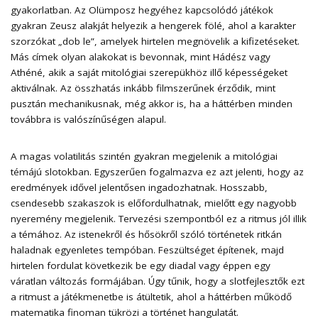
gyakorlatban. Az Olümposz hegyéhez kapcsolódó játékok
gyakran Zeusz alakját helyezik a hengerek fölé, ahol a karakter
szorzókat „dob le”, amelyek hirtelen megnövelik a kifizetéseket.
Más címek olyan alakokat is bevonnak, mint Hádész vagy
Athéné, akik a saját mitológiai szerepükhöz illő képességeket
aktiválnak. Az összhatás inkább filmszerűnek érződik, mint
pusztán mechanikusnak, még akkor is, ha a háttérben minden
továbbra is valószínűségen alapul.
A magas volatilitás szintén gyakran megjelenik a mitológiai
témájú slotokban. Egyszerűen fogalmazva ez azt jelenti, hogy az
eredmények idővel jelentősen ingadozhatnak. Hosszabb,
csendesebb szakaszok is előfordulhatnak, mielőtt egy nagyobb
nyeremény megjelenik. Tervezési szempontból ez a ritmus jól illik
a témához. Az istenekről és hősökről szóló történetek ritkán
haladnak egyenletes tempóban. Feszültséget építenek, majd
hirtelen fordulat következik be egy diadal vagy éppen egy
váratlan változás formájában. Úgy tűnik, hogy a slotfejlesztők ezt
a ritmust a játékmenetbe is átültetik, ahol a háttérben működő
matematika finoman tükrözi a történet hangulatát.