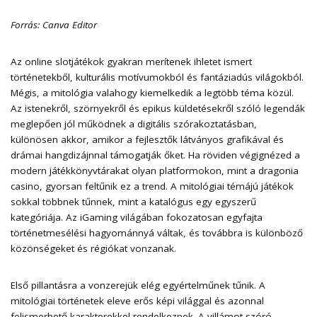
Forrás: Canva Editor
Az online slotjátékok gyakran merítenek ihletet ismert
történetekből, kulturális motívumokból és fantáziadús világokból.
Mégis, a mitológia valahogy kiemelkedik a legtöbb téma közül.
Az istenekről, szörnyekről és epikus küldetésekről szóló legendák
meglepően jól működnek a digitális szórakoztatásban,
különösen akkor, amikor a fejlesztők látványos grafikával és
drámai hangdizájnnal támogatják őket. Ha röviden végignézed a
modern játékkönyvtárakat olyan platformokon, mint a
dragonia
casino
, gyorsan feltűnik ez a trend. A mitológiai témájú játékok
sokkal többnek tűnnek, mint a katalógus egy egyszerű
kategóriája. Az iGaming világában fokozatosan egyfajta
történetmesélési hagyománnyá váltak, és továbbra is különböző
közönségeket és régiókat vonzanak.
Első pillantásra a vonzerejük elég egyértelműnek tűnik. A
mitológiai történetek eleve erős képi világgal és azonnal
felismerhető karakterekkel rendelkeznek. A villámot szóró