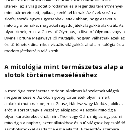
istenek, az alvilág sötét birodalmai és a legendás teremtmények
mind túlméretezett, epikus jelenléttel bírnak. Az évek során a
slotfejlesztők egyre ügyesebbek lettek abban, hogy ezeket a
mitológiai témákat magukkal ragadó játékvilágokká alakítsák. Az
olyan címek, mint a Gates of Olympus, a Rise of Olympus vagy a
Divine Fortune Megaways jól mutatják, hogyan válhatnak ezek az
ősi történetek dinamikus vizuális világokká, ahol a mitológia és a
modern játékdizájn találkozik.
A mitológia mint természetes alap a
slotok történetmeséléséhez
A mitológia természetes módon alkalmas képzeletbeli világok
megteremtésére
. Az ókori görög történetek olyan ismert
alakokat mutatnak be, mint Zeusz, Hádész vagy Medúza, akik az
erőt, a sorsot vagy a veszélyt jelképezik. Az északi mitológia
olyan karaktereket kínál, mint Thor vagy Odin, míg az egyiptomi
mitológia a naphoz, szent állatokhoz és a túlvilághoz kapcsolódó
szimbólumokkal gazdagítja ezt a világot. A fejlesztők számára