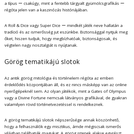
a típus ー csakúgy, mint a fentebb tárgyalt gyümölcsgrafikás ー
régóta jelen van a kaszinózás históriájában.
A Roll & Dice vagy Super Dice ー mindkét játék neve hallatán a
tradíció és az ismerősség jut eszünkbe. Biztonsággal nyitjuk meg
őket, hiszen tudjuk, hogy megbízhatóak, biztonságosak, és
végtelen nagy nosztalgiát is nyújtanak.
Görög tematikájú slotok
Az antik görög mitológia és történelem régóta az emberi
érdeklődés központjában áll, és ez nincs másképp van az online
nyerőgépeknél sem. Az olyan játékok, mint a Gates of Olympus
vagy a Divine Fortune nemcsak látványos grafikával, de gyakran
valamilyen rövid történetvezetéssel is rendelkeznek.
A görög tematikájú slotok népszerűsége annak köszönhető,
hogy a felhasználók egy misztikus, ámde mégiscsak ismerős
világban találhatják magukat. A görög istenek alakjai egyrészt