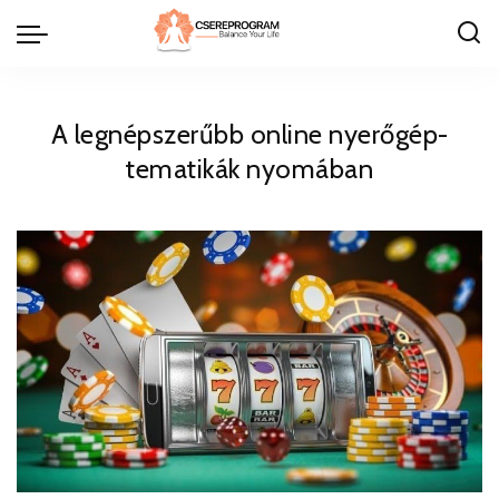
A legnépszerűbb online nyerőgép-
tematikák nyomában