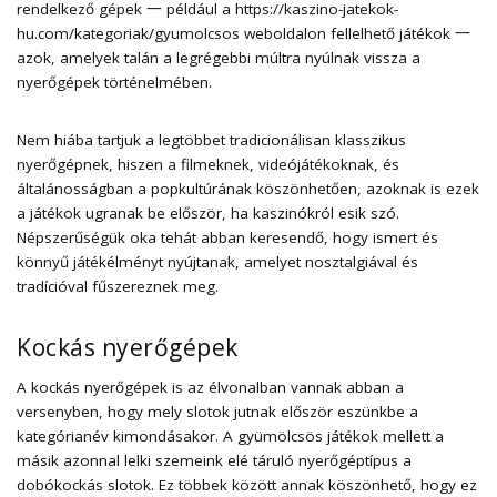
rendelkező gépek 一 például a
https://kaszino-jatekok-
hu.com/kategoriak/gyumolcsos
weboldalon fellelhető játékok 一
azok, amelyek talán a legrégebbi múltra nyúlnak vissza a
nyerőgépek történelmében.
Nem hiába tartjuk a legtöbbet tradicionálisan klasszikus
nyerőgépnek, hiszen a filmeknek, videójátékoknak, és
általánosságban a popkultúrának köszönhetően, azoknak is ezek
a játékok ugranak be először, ha kaszinókról esik szó.
Népszerűségük oka tehát abban keresendő, hogy ismert és
könnyű játékélményt nyújtanak, amelyet nosztalgiával és
tradícióval fűszereznek meg.
Kockás nyerőgépek
A kockás nyerőgépek is az élvonalban vannak abban a
versenyben, hogy mely slotok jutnak először eszünkbe a
kategórianév kimondásakor. A gyümölcsös játékok mellett a
másik azonnal lelki szemeink elé táruló nyerőgéptípus a
dobókockás slotok. Ez többek között annak köszönhető, hogy ez