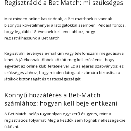
Regisztráció a Bet Match: mi szükséges
Mint minden online kaszinónak, a Bet matchnek is vannak
bizonyos követelményei a látogatókkal szemben. Például fontos,
hogy legalább 18 évesnek kell lenni ahhoz, hogy
regisztrálhassunk a Bet Match.
Regisztrálni érvényes e-mail cím vagy telefonszám megadásával
lehet. A játékosnak többek között meg kell erősítenie, hogy
egyetért az online klub feltételeivel. Ez az eljárás szabványos: ez
szükséges ahhoz, hogy minden látogató számára biztosítsa a
játékok biztonságát és tisztességességét.
Könnyű hozzáférés a Bet-Match
számlához: hogyan kell bejelentkezni
A
Bet Match belép
ugyanolyan egyszerű és gyors, mint a
regisztrációs folyamat. Még a kezdők sem fognak nehézségekbe
ütközni.