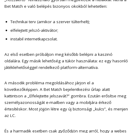
Bet Match e való belépés bizonyos okokból lehetetlen:
Technikai terv (amikor a szerver túlterhelt);
elfelejtett jelszó-aktivátor;
instabil internetkapcsolat.
Az első esetben próbáljon meg később belépni a kaszinó
oldalára. Egy másik lehetőség a tükör használata: ez egy hasonló
játéklehetőséggel rendelkező platform-alternatíva.
A második probléma megoldásához járjon el a
következőképpen. A Bet Match bejelentkezési űrlap alatt
kattintson a „Elfelejtette jelszavát?” gombra. Ezután erősítse meg
személyazonosságát e-mailben vagy a mobiljára érkező
értesítéskor. Most jöjjön létre egy új biztonsági „kulcs”, és menjen
az LC.
És a harmadik esetben csak győződjön meg arról, hogy a webes