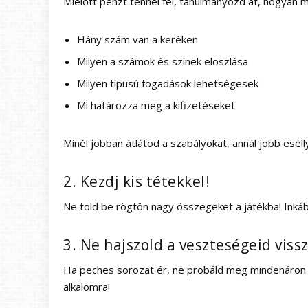
Mielőtt pénzt tennél fel, tanulmányozd át, hogyan mű
Hány szám van a keréken
Milyen a számok és színek eloszlása
Milyen típusú fogadások lehetségesek
Mi határozza meg a kifizetéseket
Minél jobban átlátod a szabályokat, annál jobb eséll
2. Kezdj kis tétekkel!
Ne told be rögtön nagy összegeket a játékba! Inkáb
3. Ne hajszold a veszteségeid viss
Ha peches sorozat ér, ne próbáld meg mindenáron v
alkalomra!