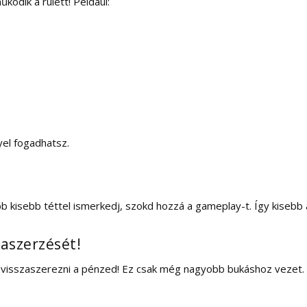
ködik a rulett! Például:
yel fogadhatsz.
b kisebb téttel ismerkedj, szokd hozzá a gameplay-t. Így kisebb 
zaszerzését!
isszaszerezni a pénzed! Ez csak még nagyobb bukáshoz vezet. In