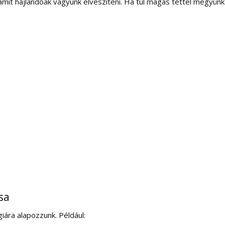
amit hajlandóak vagyunk elveszíteni. Ha túl magas téttel megyünk
sa
iára alapozzunk. Például: