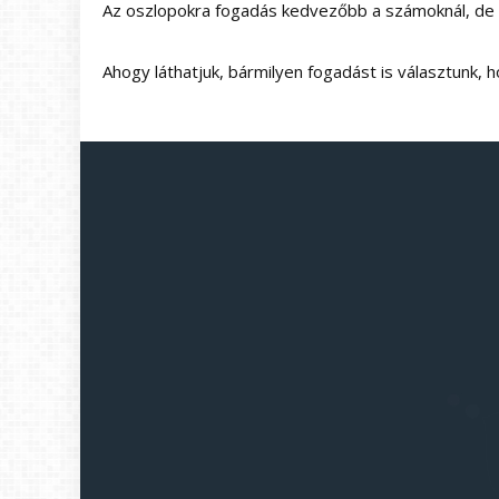
Az oszlopokra fogadás kedvezőbb a számoknál, de ro
Ahogy láthatjuk, bármilyen fogadást is választunk,