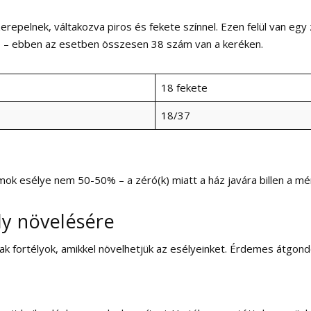
erepelnek, váltakozva piros és fekete színnel. Ezen felül van egy
éró – ebben az esetben összesen 38 szám van a keréken.
18 fekete
18/37
ámok esélye nem 50-50% – a zéró(k) miatt a ház javára billen a mé
ly növelésére
 fortélyok, amikkel növelhetjük az esélyeinket. Érdemes átgondo