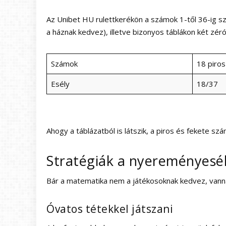
Az
Unibet HU
rulettkerékön a számok 1-től 36-ig sz
a háznak kedvez), illetve bizonyos táblákon két z
Számok
18 piros
Esély
18/37
Ahogy a táblázatból is látszik, a piros és fekete sz
Stratégiák a nyereményesé
Bár a matematika nem a játékosoknak kedvez, vannak
Óvatos tétekkel játszani