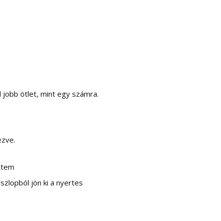
 jobb ötlet, mint egy számra.
ezve.
ttem
zlopból jön ki a nyertes