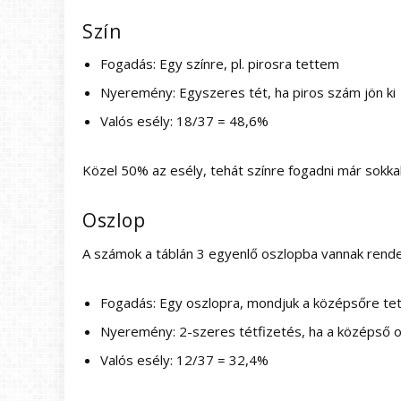
Szín
Fogadás: Egy színre, pl. pirosra tettem
Nyeremény: Egyszeres tét, ha piros szám jön ki
Valós esély: 18/37 = 48,6%
Közel 50% az esély, tehát színre fogadni már sokkal
Oszlop
A számok a táblán 3 egyenlő oszlopba vannak rend
Fogadás: Egy oszlopra, mondjuk a középsőre te
Nyeremény: 2-szeres tétfizetés, ha a középső os
Valós esély: 12/37 = 32,4%