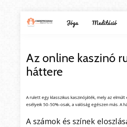
Jóga
Meditáció
Az online kaszinó r
háttere
A rulett egy klasszikus kaszinójáték, mely az elmú
esélyeik 50-50%-osak, a valóság egészen más. A há
A számok és színek eloszlás