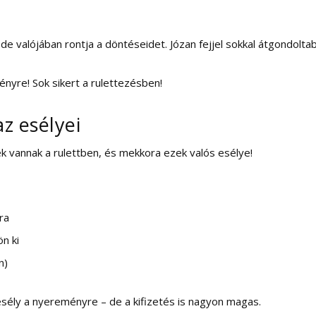
 de valójában rontja a döntéseidet. Józan fejjel sokkal átgondolta
nyre! Sok sikert a rulettezésben!
z esélyei
k vannak a rulettben, és mekkora ezek valós esélye!
ra
n ki
n)
 esély a nyereményre – de a kifizetés is nagyon magas.