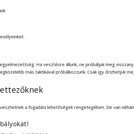
unk
 esélyeinket.
 fegyelmezettség. Ha vesztésre állunk, ne próbáljuk meg visszan
s legközelebb más taktikával próbálkozzunk. Csak így őrizhetjük m
lettezőknek
 elveszhetnek a fogadási lehetőségek rengetegében. De van néhá
bályokat!