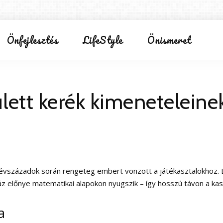
Önfejlesztés
LifeStyle
Önismeret
ulett kerék kimenetelein
lt évszázadok során rengeteg embert vonzott a játékasztalokhoz. 
z előnye matematikai alapokon nyugszik – így hosszú távon a kas
a