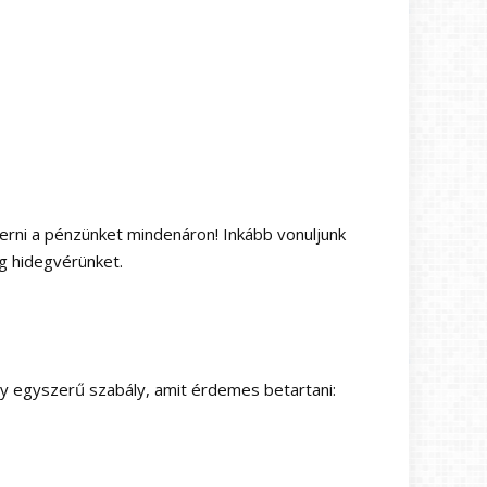
yerni a pénzünket mindenáron! Inkább vonuljunk
eg hidegvérünket.
ny egyszerű szabály, amit érdemes betartani: