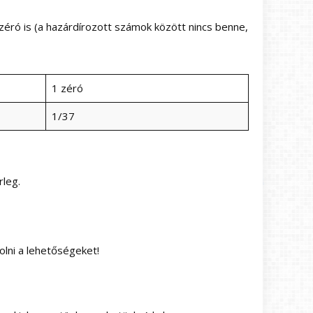
 zéró is (a hazárdírozott számok között nincs benne,
1 zéró
1/37
rleg.
lni a lehetőségeket!