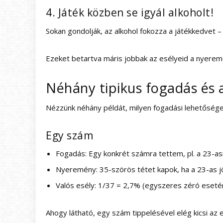
4. Játék közben se igyál alkoholt!
Sokan gondolják, az alkohol fokozza a játékkedvet –
Ezeket betartva máris jobbak az esélyeid a nyeremé
Néhány tipikus fogadás és a
Nézzünk néhány példát, milyen fogadási lehetősége
Egy szám
Fogadás: Egy konkrét számra tettem, pl. a 23-as
Nyeremény: 35-szörös tétet kapok, ha a 23-as jö
Valós esély: 1/37 = 2,7% (egyszeres zéró eseté
Ahogy látható, egy szám tippelésével elég kicsi az