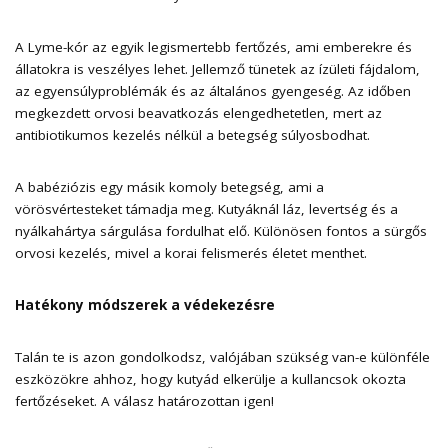
A Lyme-kór az egyik legismertebb fertőzés, ami emberekre és
állatokra is veszélyes lehet. Jellemző tünetek az ízületi fájdalom,
az egyensúlyproblémák és az általános gyengeség. Az időben
megkezdett orvosi beavatkozás elengedhetetlen, mert az
antibiotikumos kezelés nélkül a betegség súlyosbodhat.
A babéziózis egy másik komoly betegség, ami a
vörösvértesteket támadja meg. Kutyáknál láz, levertség és a
nyálkahártya sárgulása fordulhat elő. Különösen fontos a sürgős
orvosi kezelés, mivel a korai felismerés életet menthet.
Hatékony módszerek a védekezésre
Talán te is azon gondolkodsz, valójában szükség van-e különféle
eszközökre ahhoz, hogy kutyád elkerülje a kullancsok okozta
fertőzéseket. A válasz határozottan igen!