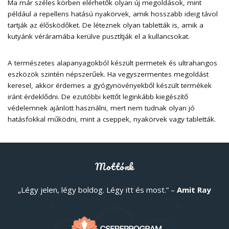
Ma már széles körben elérhetők olyan új megoldások, mint
például a repellens hatású nyakörvek, amik hosszabb ideig távol
tartják az élősködőket. De léteznek olyan tabletták is, amik a
kutyánk véráramába kerülve pusztítják el a kullancsokat.
A természetes alapanyagokból készült permetek és ultrahangos
eszközök szintén népszerűek. Ha vegyszermentes megoldást
keresel, akkor érdemes a gyógynövényekből készült termékek
iránt érdeklődni. De ezutóbbi kettőt leginkább kiegészítő
védelemnek ajánlott használni, mert nem tudnak olyan jó
hatásfokkal működni, mint a cseppek, nyakörvek vagy tabletták.
Mottónk
„Légy jelen, légy boldog. Légy itt és most.” –
Amit Ray