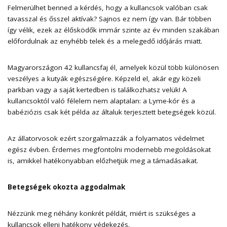
Felmerülhet benned a kérdés, hogy a kullancsok valóban csak
tavasszal és ősszel aktívak? Sajnos ez nem így van. Bár többen
így vélik, ezek az élősködők immár szinte az év minden szakában
előfordulnak az enyhébb telek és a melegedő időjárás miatt.
Magyarországon 42 kullancsfaj él, amelyek közül több különösen
veszélyes a kutyák egészségére. Képzeld el, akár egy közeli
parkban vagy a saját kertedben is találkozhatsz velük! A
kullancsoktól való félelem nem alaptalan: a Lyme-kór és a
babéziózis csak két példa az általuk terjesztett betegségek közül.
Az állatorvosok ezért szorgalmazzák a folyamatos védelmet
egész évben. Érdemes megfontolni modernebb megoldásokat
is, amikkel hatékonyabban előzhetjük meg a támadásaikat.
Betegségek okozta aggodalmak
Nézzünk meg néhány konkrét példát, miért is szükséges a
kullancsok elleni hatékony védekezés.