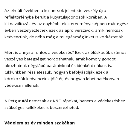
Az elmúlt években a kullancsok jelentette veszély újra
reflektorfénybe került a kutyatulajdonosok körében. A
klímaváltozás és az enyhébb telek eredményeképpen már egész
évben veszélyeztetnek ezek az apró vérszívók, amik nemcsak
kedvencünk, de néha még a mi egészségünket is kockáztatják.
Miért is annyira fontos a védekezés? Ezek az élősködők számos
veszélyes betegséget hordozhatnak, amik komoly gondot
okozhatnak négylábú barátainknál és időnként nálunk is.
Cikkünkben részletezzük, hogyan befolyásolják ezek a
kórokozók kedvenceink jólétét, és hogyan lehet hatékonyan
védekezni ellenük.
A
Petgurutól nemcsak az N&D tápokat
, hanem a védekezéshez
szükséges kellékeket is beszerezheted.
Védelem az év minden szakában